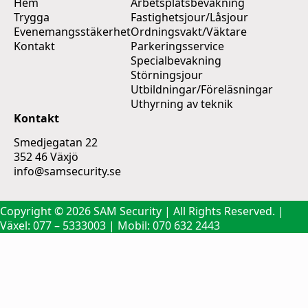
Hem
Arbetsplatsbevakning
Trygga
Fastighetsjour/Låsjour
Evenemangsstäkerhet
Ordningsvakt/Väktare
Kontakt
Parkeringsservice
Specialbevakning
Störningsjour
Utbildningar/Föreläsningar
Uthyrning av teknik
Kontakt
Smedjegatan 22
352 46 Växjö
info@samsecurity.se
Copyright © 2026 SAM Security | All Rights Reserved. |
Växel: 077 – 5333003 | Mobil: 070 632 2443